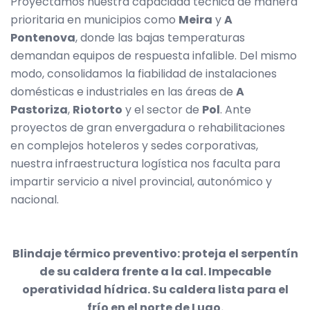
Proyectamos nuestra capacidad técnica de manera
prioritaria en municipios como
Meira
y
A
Pontenova
, donde las bajas temperaturas
demandan equipos de respuesta infalible. Del mismo
modo, consolidamos la fiabilidad de instalaciones
domésticas e industriales en las áreas de
A
Pastoriza
,
Riotorto
y el sector de
Pol
. Ante
proyectos de gran envergadura o rehabilitaciones
en complejos hoteleros y sedes corporativas,
nuestra infraestructura logística nos faculta para
impartir servicio a nivel provincial, autonómico y
nacional.
Blindaje térmico preventivo: proteja el serpentín
de su caldera frente a la cal. Impecable
operatividad hídrica. Su caldera lista para el
frío en el norte de Lugo.